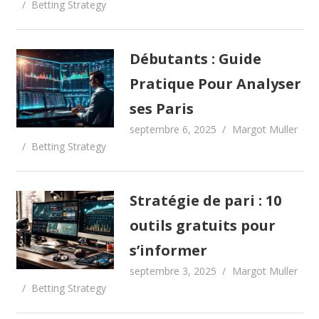
Betting Strategy
Débutants : Guide
Pratique Pour Analyser
ses Paris
septembre 6, 2025
Margot Muller
Betting Strategy
Stratégie de pari : 10
outils gratuits pour
s’informer
septembre 3, 2025
Margot Muller
Betting Strategy