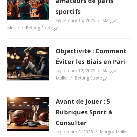
amateurs de paris
sportifs
septembre 15, 2025
Margot
Muller
Betting Strategy
Objectivité : Comment
Éviter les Biais en Pari
septembre 12, 2025
Margot
Muller
Betting Strategy
Avant de Jouer : 5
Rubriques Sport à
Consulter
septembre 9, 2025
Margot Muller