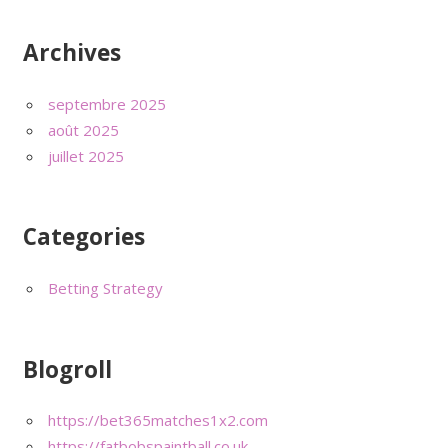
Archives
septembre 2025
août 2025
juillet 2025
Categories
Betting Strategy
Blogroll
https://bet365matches1x2.com
https://fatbobspaintball.co.uk