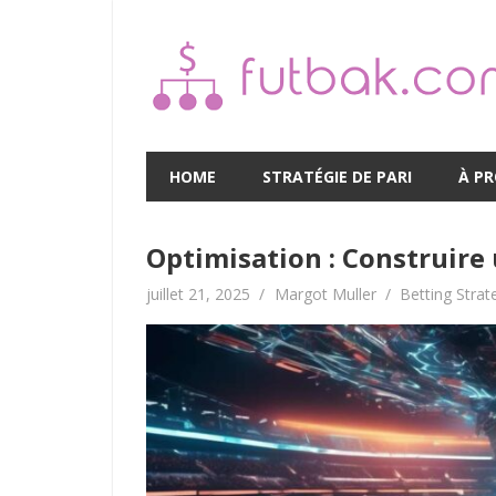
Skip
to
content
HOME
STRATÉGIE DE PARI
À P
Optimisation : Construire 
juillet 21, 2025
Margot Muller
Betting Strat