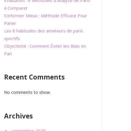
Évaluation : 6 Méthodes d’Analyse de Paris
à Comparer
S’informer Mieux : Méthode Efficace Pour
Parier
Les 8 habitudes des amateurs de paris
sportifs
Objectivité : Comment Éviter les Biais en
Pari
Recent Comments
No comments to show.
Archives
septembre 2025