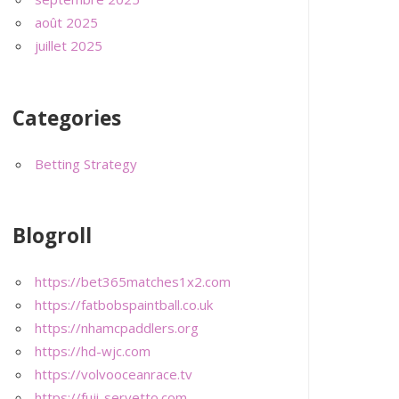
août 2025
juillet 2025
Categories
Betting Strategy
Blogroll
https://bet365matches1x2.com
https://fatbobspaintball.co.uk
https://nhamcpaddlers.org
https://hd-wjc.com
https://volvooceanrace.tv
https://fuji-servetto.com