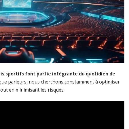
is sportifs font partie intégrante du quotidien de
que parieurs, nous cherchons constamment à optimiser
out en minimisant les risques.