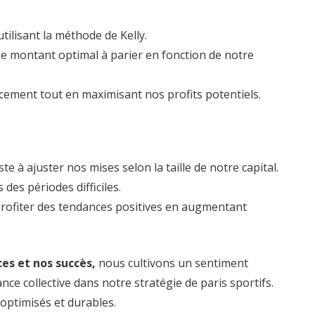
ilisant la méthode de Kelly.
e montant optimal à parier en fonction de notre
acement tout en maximisant nos profits potentiels.
e à ajuster nos mises selon la taille de notre capital.
des périodes difficiles.
rofiter des tendances positives en augmentant
es et nos succès,
nous cultivons un sentiment
ce collective dans notre stratégie de paris sportifs.
 optimisés et durables.