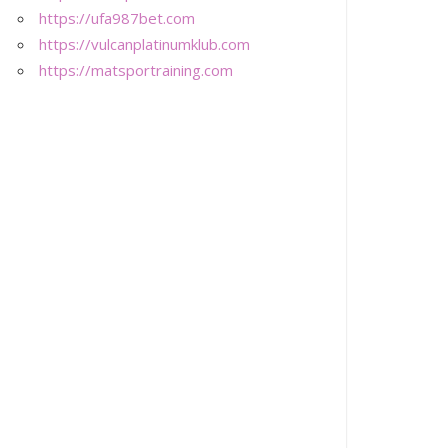
https://ufa987bet.com
https://vulcanplatinumklub.com
https://matsportraining.com