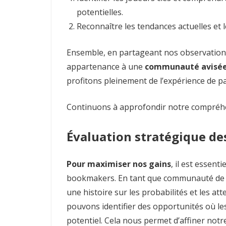
potentielles.
Reconnaître les tendances actuelles et 
Ensemble, en partageant nos observations
appartenance à une
communauté avisé
profitons pleinement de l’expérience de pa
Continuons à approfondir notre compréh
Évaluation stratégique de
Pour maximiser nos gains
, il est essent
bookmakers. En tant que communauté de p
une histoire sur les probabilités et les at
pouvons identifier des opportunités où l
potentiel. Cela nous permet d’affiner notre