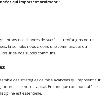
onnées qui importent vraiment :
r
gmentons nos chances de succès et renforçons notre
visés. Ensemble, nous créons une communauté où
t au cœur de nos succès communs.
es
semble des stratégies de mise avancées qui reposent sur
igoureuse de notre capital. En tant que communauté de
scipline est essentielle.