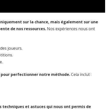
 uniquement sur la chance, mais également sur une
ente de nos ressources.
Nos expériences nous ont
 des joueurs.
itions.
e.
 pour perfectionner notre méthode.
Cela inclut :
es techniques et astuces qui nous ont permis de