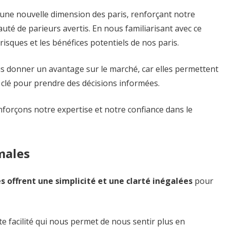
à une nouvelle dimension des paris, renforçant notre
é de parieurs avertis. En nous familiarisant avec ce
sques et les bénéfices potentiels de nos paris.
 donner un avantage sur le marché, car elles permettent
 clé pour prendre des décisions informées.
forçons notre expertise et notre confiance dans le
males
s offrent une simplicité et une clarté inégalées
pour
e facilité qui nous permet de nous sentir plus en