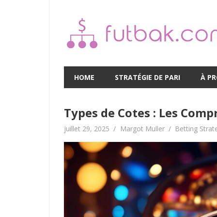
Skip
to
content
HOME
STRATÉGIE DE PARI
À P
Types de Cotes : Les Com
juillet 29, 2025
Margot Muller
Betting Strat