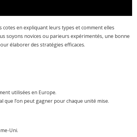
es cotes en expliquant leurs types et comment elles
nous soyons novices ou parieurs expérimentés, une bonne
ur élaborer des stratégies efficaces.
ent utilisées en Europe.
al que l’on peut gagner pour chaque unité mise.
ume-Uni.