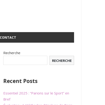
CONTACT
Recherche
RECHERCHE
Recent Posts
Essentiel 2025 : “Parions sur le Sport” en
Bref