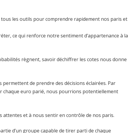
 tous les outils pour comprendre rapidement nos paris et
préter, ce qui renforce notre sentiment d’appartenance à la
probabilités règnent, savoir déchiffrer les cotes nous donne
es permettent de prendre des décisions éclairées. Par
ur chaque euro parié, nous pourrions potentiellement
s attentes et à nous sentir en contrôle de nos paris.
partie d’un groupe capable de tirer parti de chaque