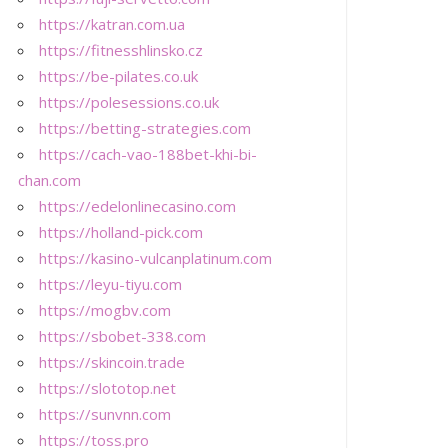
https://katran.com.ua
https://fitnesshlinsko.cz
https://be-pilates.co.uk
https://polesessions.co.uk
https://betting-strategies.com
https://cach-vao-188bet-khi-bi-
chan.com
https://edelonlinecasino.com
https://holland-pick.com
https://kasino-vulcanplatinum.com
https://leyu-tiyu.com
https://mogbv.com
https://sbobet-338.com
https://skincoin.trade
https://slototop.net
https://sunvnn.com
https://toss.pro